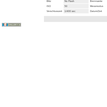
Blitz
No Flash
Brennweite
ISO
50
Messmodus
Verschlusszeit
1/400 sec
Datum/Zeit