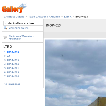
LANhost Galerie
Team LANarena Aktionen
LTR X
IMGP4013
IMGP4013
Erweiterte Suche
Photo zum Warenkorb
hinzufügen
LTR X
1. IMGP4013
2. A2
3. IMGP4019
4. IMGP4020
5. IMGP4021
6. IMGP4023
7. IMGP4024
...
36. IMGP4067