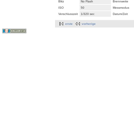
Blitz
No Flash
Brennweite
ISO
50
Messmodus
Verschlusszeit
1/320 sec
Datum/Zeit
erste
vorherige