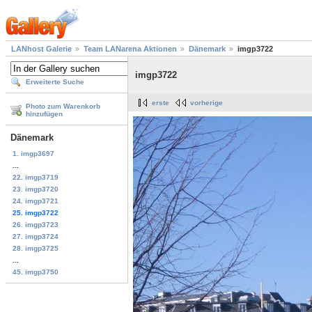
LANhost Galerie
Team LANarena Aktionen
Dänemark
imgp3722
imgp3722
Erweiterte Suche
erste
vorherige
Photo zum Warenkorb
hinzufügen
Dänemark
1. imgp3697
...
22. imgp3719
23. imgp3720
24. imgp3721
25. imgp3722
26. imgp3723
27. imgp3724
28. imgp3725
...
45. imgp3750