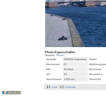
Photo-Eigenschaften
Übersicht
Details
Hersteller
PENTAX Corporation
Modell
Blendenwert
f/7
Belichtungsab
Blitz
No Flash
Brennweite
ISO
50
Messmodus
Verschlusszeit
1/250 sec
Datum/Zeit
erste
vorherige