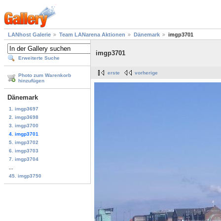
LANhost Galerie
Team LANarena Aktionen
Dänemark
imgp3701
imgp3701
Erweiterte Suche
erste
vorherige
Photo zum Warenkorb
hinzufügen
Dänemark
1. imgp3697
2. imgp3698
3. imgp3700
4. imgp3701
5. imgp3702
6. imgp3703
7. imgp3704
...
45. imgp3750