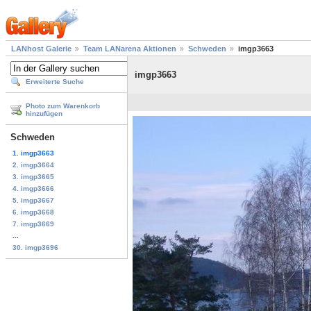
LANhost Galerie
Team LANarena Aktionen
Schweden
imgp3663
imgp3663
Erweiterte Suche
Photo zum Warenkorb
hinzufügen
Schweden
1. imgp3663
2. imgp3664
3. imgp3665
4. imgp3666
5. imgp3667
6. imgp3668
7. imgp3669
...
30. imgp3696