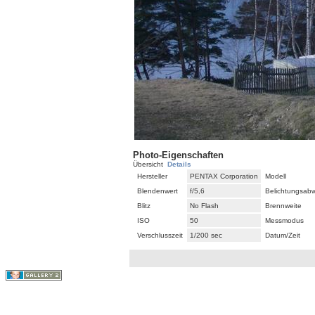
Photo-Eigenschaften
Übersicht
Details
Hersteller
PENTAX Corporation
Modell
Blendenwert
f/5,6
Belichtungsab
Blitz
No Flash
Brennweite
ISO
50
Messmodus
Verschlusszeit
1/200 sec
Datum/Zeit