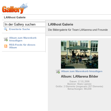
LANhost Galerie
LANhost Galerie
Erweiterte Suche
Die Bildergalerie für Team LANarena und Freunde
Album zum Warenkorb
hinzufügen
RSS-Feeds für dieses
Album
Album zum Warenkorb hinzufügen
Album: LANarena Bilder
Datum: 17.01.2006
Besitzer: Mario Lipinski
Größe: 2 Elemente (insgesamt 207 Elemente)
Betrachtungen: 661209